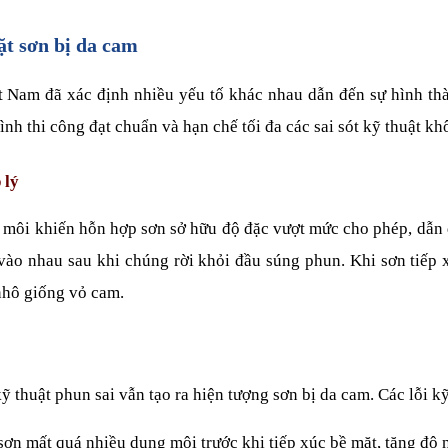
t sơn bị da cam
t Nam đã xác định nhiều yếu tố khác nhau dẫn đến sự hình thà
nh thi công đạt chuẩn và hạn chế tối đa các sai sót kỹ thuật kh
 lý
 môi khiến hỗn hợp sơn sở hữu độ đặc vượt mức cho phép, dẫn 
n vào nhau sau khi chúng rời khỏi đầu súng phun. Khi sơn tiếp 
 nhô giống vỏ cam.
kỹ thuật phun sai vẫn tạo ra hiện tượng sơn bị da cam. Các lỗi 
 sơn mất quá nhiều dung môi trước khi tiếp xúc bề mặt, tăng độ 