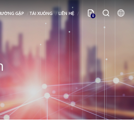
HƯỜNG GẶP
TẢI XUỐNG
LIÊN HỆ
0
n