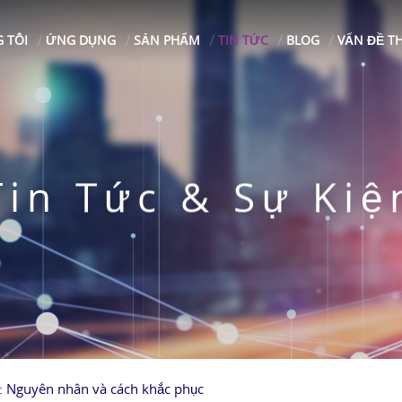
 TÔI
ỨNG DỤNG
SẢN PHẨM
TIN TỨC
BLOG
VẤN ĐỀ T
Tin Tức & Sự Kiệ
: Nguyên nhân và cách khắc phục