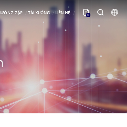
HƯỜNG GẶP
TẢI XUỐNG
LIÊN HỆ
0
n