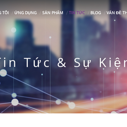
 TÔI
ỨNG DỤNG
SẢN PHẨM
TIN TỨC
BLOG
VẤN ĐỀ T
Tin Tức & Sự Kiệ