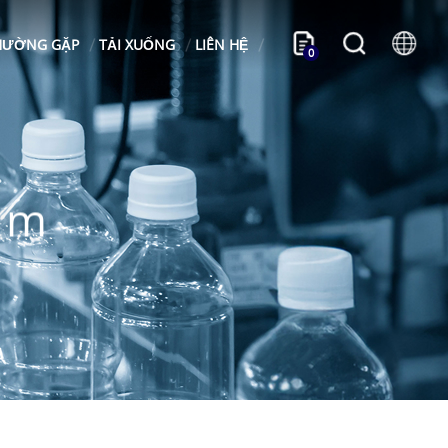
HƯỜNG GẶP
TẢI XUỐNG
LIÊN HỆ
0
ẩm