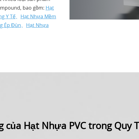
Compound, bao gồm:
Hạt
g Y Tế
、
Hạt Nhựa Mềm
g Ép Đùn
、
Hạt Nhựa
 của Hạt Nhựa PVC trong Quy T