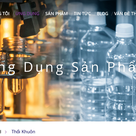
 TÔI
ỨNG DỤNG
SẢN PHẨM
TIN TỨC
BLOG
VẤN ĐỀ T
ng Dụng Sản Ph
Thổi Khuôn
d