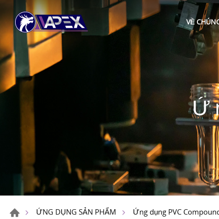
VỀ CHÚNG
Ứ
ỨNG DỤNG SẢN PHẨM
Ứng dụng PVC Compoun