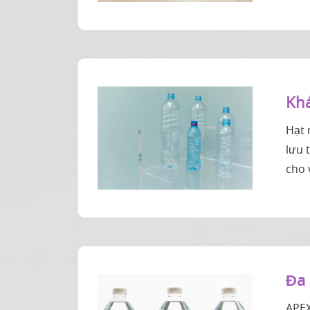
Khá
Hạt 
lưu 
cho 
Đa
APEX