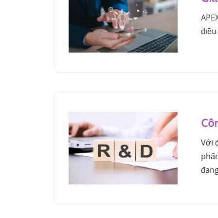
APEX
điều
Côn
Với 
phẩm
đang