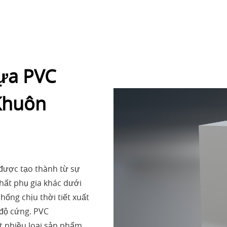
ựa PVC
 Khuôn
được tạo thành từ sự
chất phụ gia khác dưới
ống chịu thời tiết xuất
 độ cứng. PVC
 nhiều loại sản phẩm