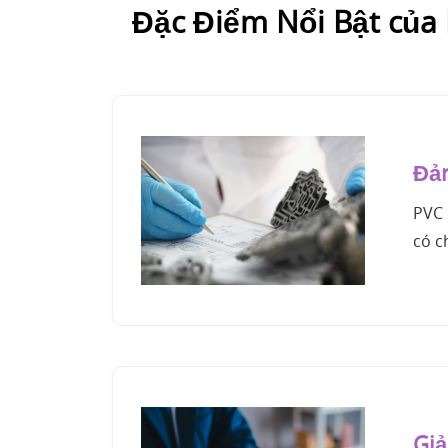
Đặc Điểm Nổi Bật của
Đảm
PVC 
có c
Giả