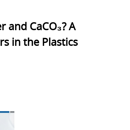
er and CaCO₃? A
 in the Plastics