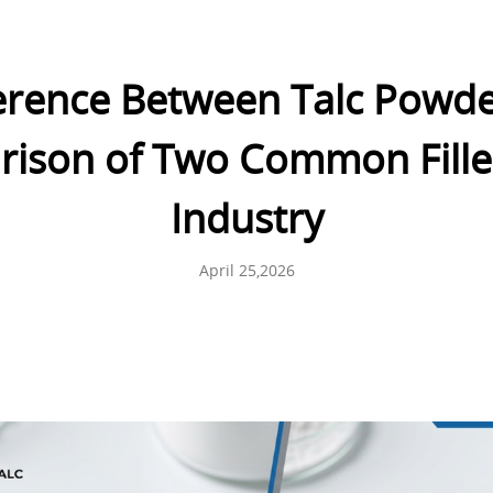
ference Between Talc Powd
ison of Two Common Fillers
Industry
April 25,2026