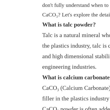
don't fully understand when to
CaCO₃? Let's explore the detail
What is talc powder?
Talc is a natural mineral w
the plastics industry, talc 
and high dimensional stabili
engineering industries.
What is calcium carbonat
CaCO₃ (Calcium Carbonate) i
filler in the plastics indust
CaCO₃ powder is often added