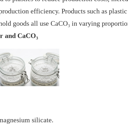
roduction efficiency. Products such as plastic 
hold goods all use CaCO₃ in varying proportio
er and CaCO₃
magnesium silicate.