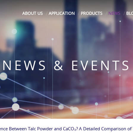
ABOUT US
APPLICATION
PRODUCTS
NEWS
BL
NEWS & EVENTS
rence Between Talc Powder and CaCO₃? A Detailed Comparison of T