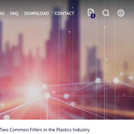
OG
FAQ
DOWNLOAD
CONTACT
0
wo Common Fillers in the Plastics Industry