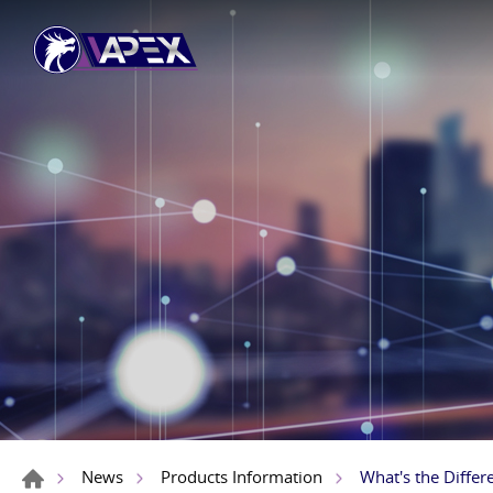
What's the Diffe
News
Products Information