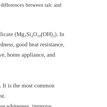
 differences between talc and
licate (Mg₃Si₄O₁₀(OH)₂). In
rdness, good heat resistance,
ive, home appliance, and
. It is the most common
st.
ase whiteness, improve