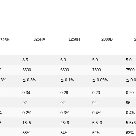
325HA
1250H
2000B
325H
8.5
6.0
5.0
5.0
0
5500
6500
7500
7500
.3%
≦ 0.3%
≦ 0.1%
≦ 0.05%
≦ 0.
6
0.34
0.26
0.20
0.20
92
92
92
96
%
0.2%
0.3%
0.4%
0.4%
6
18±5
26±6
6.5±3
5.5±3
%
58%
54%
62%
63%