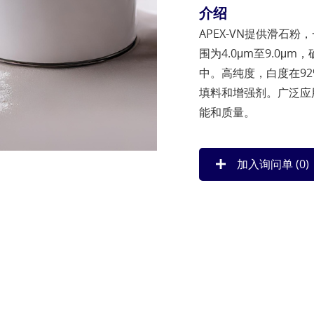
介绍
APEX-VN提供滑石
围为4.0μm至9.0
中。高纯度，白度在92
填料和增强剂。广泛应
能和质量。
加入询问单 (
0
)