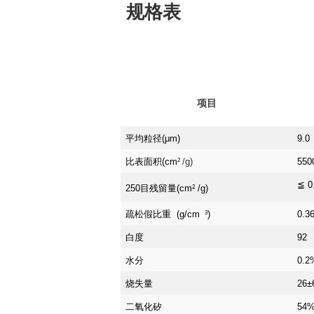
规格表
项目
平均粒径(μm)
9.0
比表面积(cm
/g)
550
2
≦ 0
250目残留量(cm
2
/g)
疏松假比重  (g/cm 
)
0.3
3
白度
92
水分
0.2
烧失量
26±
二氧化矽
54