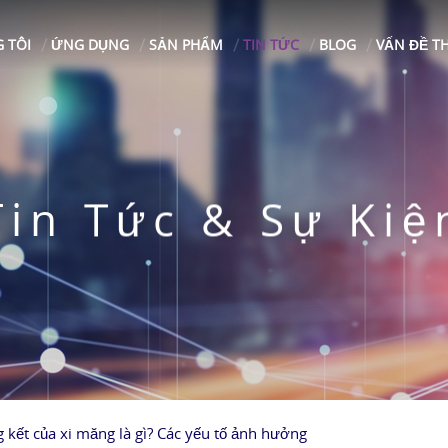
 TÔI
ỨNG DỤNG
SẢN PHẨM
TIN TỨC
BLOG
VẤN ĐỀ T
Tin Tức & Sự Kiệ
 kết của xi măng là gì? Các yếu tố ảnh hưởng