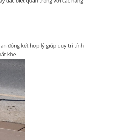
ày đặc biệt quan trọng với các hạng
ian đông kết hợp lý giúp duy trì tính
hắt khe.