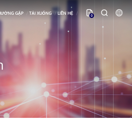
HƯỜNG GẶP
TẢI XUỐNG
LIÊN HỆ
0
n