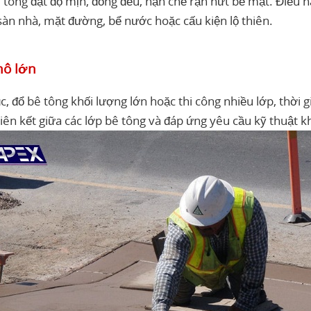
ê tông đạt độ mịn, đồng đều, hạn chế rạn nứt bề mặt. Điều n
n nhà, mặt đường, bể nước hoặc cấu kiện lộ thiên.
mô lớn
c, đổ bê tông khối lượng lớn hoặc thi công nhiều lớp, thời g
iên kết giữa các lớp bê tông và đáp ứng yêu cầu kỹ thuật k