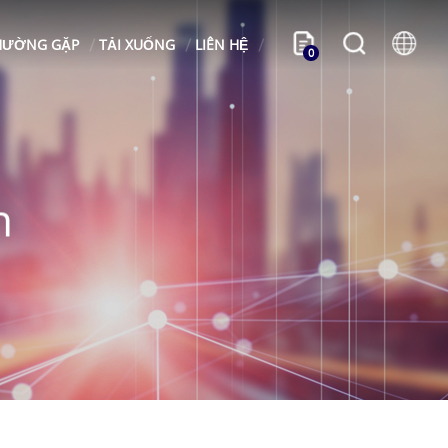
HƯỜNG GẶP
TẢI XUỐNG
LIÊN HỆ
0
n