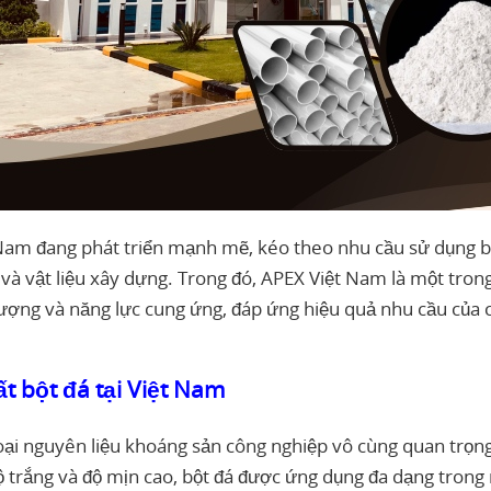
t Nam đang phát triển mạnh mẽ, kéo theo nhu cầu sử dụng b
u và vật liệu xây dựng. Trong đó, APEX Việt Nam là một tro
ượng và năng lực cung ứng, đáp ứng hiệu quả nhu cầu của cả
t bột đá tại Việt Nam
oại nguyên liệu khoáng sản công nghiệp vô cùng quan trọn
ộ trắng và độ mịn cao, bột đá được ứng dụng đa dạng trong 