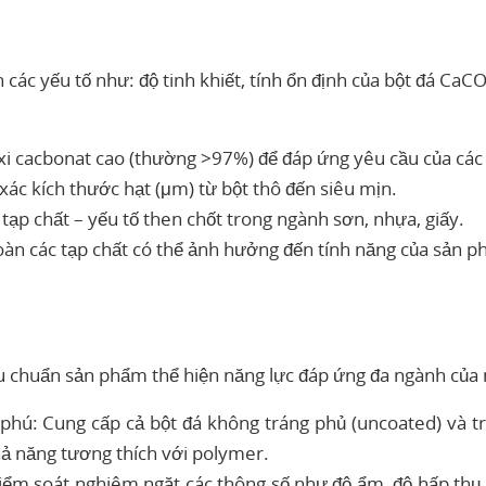
các yếu tố như: độ tinh khiết, tính ổn định của bột đá CaCO
i cacbonat cao (thường >97%) để đáp ứng yêu cầu của các
xác kích thước hạt (μm) từ bột thô đến siêu mịn.
t tạp chất – yếu tố then chốt trong ngành sơn, nhựa, giấy.
toàn các tạp chất có thể ảnh hưởng đến tính năng của sản p
êu chuẩn sản phẩm thể hiện năng lực đáp ứng đa ngành của
ú: Cung cấp cả bột đá không tráng phủ (uncoated) và tr
khả năng tương thích với polymer.
iểm soát nghiêm ngặt các thông số như độ ẩm, độ hấp thụ