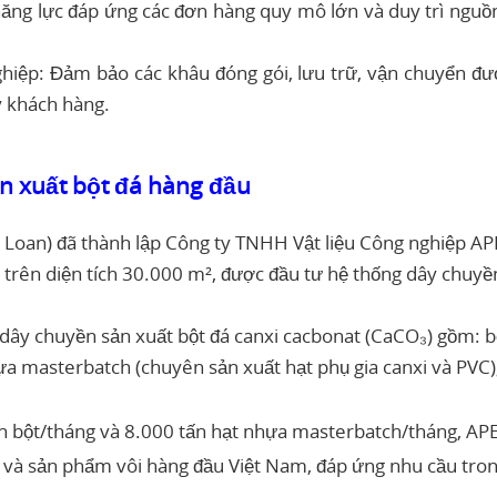
năng lực đáp ứng các đơn hàng quy mô lớn và duy trì nguồn
ghiệp: Đảm bảo các khâu đóng gói, lưu trữ, vận chuyển đ
y khách hàng.
n xuất bột đá hàng đầu
Loan) đã thành lập Công ty TNHH Vật liệu Công nghiệp APE
rên diện tích 30.000 m², được đầu tư hệ thống dây chuyền
dây chuyền sản xuất bột đá canxi cacbonat (CaCO₃) gồm: bộ
ựa masterbatch (chuyên sản xuất hạt phụ gia canxi và PVC
ấn bột/tháng và 8.000 tấn hạt nhựa masterbatch/tháng, AP
t và sản phẩm vôi hàng đầu Việt Nam, đáp ứng nhu cầu tron