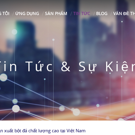
 TÔI
ỨNG DỤNG
SẢN PHẨM
TIN TỨC
BLOG
VẤN ĐỀ T
Tin Tức & Sự Kiệ
n xuất bột đá chất lượng cao tại Việt Nam